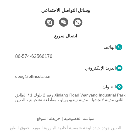
وسائل التواصل الاجتماعي
اتصال سريع
الهاتف
86-574-62566176
البريد الإلكتروني
doug@ollinsolar.cn
العنوان
Xinlang Road Wanyang Industrial Park رقم 2 بلوك 1 / الطابق
الثاني مدينة لانجشيا ، مدينة نينغبو يوياو ، مقاطعة تشجيانغ ، الصين
سياسة الخصوصية
|
خريطة الموقع
الصين جودة جيدة لوحة شمسية أحادية البلورية المورد. حقوق الطبع