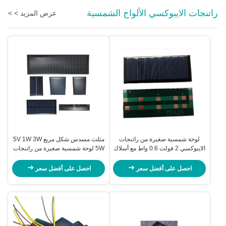
راتنجات الايبوكسي الألواح الشمسية
عرض المزيد > >
لوحة شمسية صغيرة من راتنجات
مثلث مسدس شكل مربع 5V 1W 3W
الايبوكسي 2 فولت 0.6 واط مع أسلاك
5W لوحة شمسية صغيرة من راتنجات
لوح سيليكون متعدد الكريستالات
الايبوكسي للألعاب الشمسية
لتقوم بها بنفسك بطارية شمسية
احصل على أفضل سعر
احصل على أفضل سعر