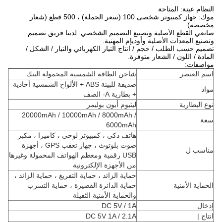
النظام عينة: المتاحة
موك: جهاز كمبيوتر شخصى 100 (سعر الجملة) ، 500 قطع (شعار
مخصصة)
صانعي القطع الأصلية وتصنيع التصميم الشخصي: لدينا فريق تصميم
وتصنيع المعدات الأصلية وأوديإم المهنية.
تصميم حسب الطلب / حجم / انتاج التيار الكهربائي والتيار / الشكل /
المادة / اللون / الشعار متوفرة.
مواصفات:
اسم العنصر
شاحن الطاقة الشمسية المحمولة البنك
صديقة للبيئة ABS + الألواح الشمسية أحادية
مواد
+ بطارية A- الصف
نوع البطارية
ليثيوم أيون بوليمر
20000mAh / 10000mAh / 8000mAh /
سعة
6000mAh
هاتف ذكي ، كمبيوتر لوحي ، كاميرا ، مكبر
صوت بلوتوث ، جهاز تعقب GPS ، أجهزة
مناسب ل
USB رقمية ومعظم الهواتف المحمولة وغيرها
من الأجهزة الإلكترونية
حماية الزائد ، حماية التفريغ ، حماية الزائد ،
الحماية الأمنية
حماية الدائرة القصيرة ، حماية التسرب
والحماية الأمنية الثقيلة
إدخال
DC 5V / 1A
انتاج |
DC 5V 1A / 2.1A