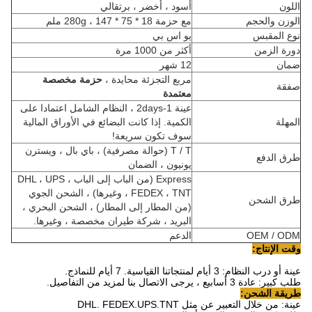
اللون
أسود ، أخضر ، برتقالي
الوزن والحجم
مع حزمة 280g ، 147 * 75 * 18 ملم
نوع المقبس
يو اس بي
دورة الزمن
أكثر من 1000 مرة
ضمان
12 شهر
مربع التجزئة محايدة ،
حزمة مخصصة
صفقة
معتمدة
عينة 1-2days ، النظام الشامل اعتمادا على
المهلة
الكمية.
إذا كانت البضائع في الأوراق المالية
سوف تكون سريعة!
T / T (حوالة مصرفية) ، باي بال ، ويسترن
طرق الدفع
يونيون ، الضمان
Express (من الباب إلى الباب ، DHL ، UPS
، FEDEX ، TNT وغيرها) ، الشحن الجوي
طرق الشحن
(من المطار إلى المطار) ، الشحن البحري ،
البريد ، شركة طيران مخصصة ، وغيرها.
OEM / ODM
الدعم
وقت الإنتاج:
عينة أو درب النظام: 3 أيام لمنتجاتنا القياسية.
7 أيام للنماذج.
طلب كبير: عادة 3 أسابيع ، يرجى الاتصال بنا لمزيد من التفاصيل.
طريقة الشحن:
عينة: من خلال التعبير عن مثل DHL.
FEDEX.UPS.TNT