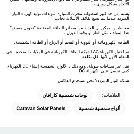
الاتجاه بشكل دوري ،
يشبه إلى حد كبير اسطوانة محرك السيارة.
مولدات توليد كهرباء التيار
المتردد عندما يتم نسج لفائف الأسلاك بجانب
مغناطيس.
يمكن أن العديد من مصادر الطاقة المختلفة "تحويل مقبض"
هذا المولد ، مثل الغاز أو وقود الديزل ،
الطاقة الكهرومائية أو النووية أو الفحم أو الرياح أو الطاقة الشمسية.
تم اختيار الكهرباء AC لشبكة الطاقة الكهربائية في الولايات المتحدة ، في
المقام الأول لأنها أقل تكلفة
نقل عبر مسافات طويلة.
ومع ذلك ، الألواح الشمسية إنشاء DC الكهرباء.
كيف نحصل على الكهرباء DC
شبكة التيار المتردد؟
نحن نستخدم العاكس.
العلامات:
لوحات شمسية كارافان
ألواح شمسية شمسية
Caravan Solar Panels