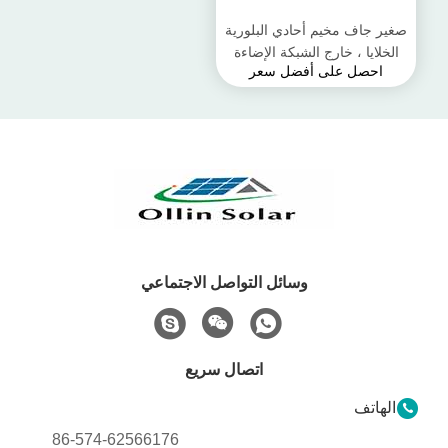
صغير جاف مخيم أحادي البلورية
الخلايا ، خارج الشبكة الإضاءة
احصل على أفضل سعر
12v 40 واط لوحة للطاقة
الشمسية
وسائل التواصل الاجتماعي
اتصال سريع
الهاتف
86-574-62566176