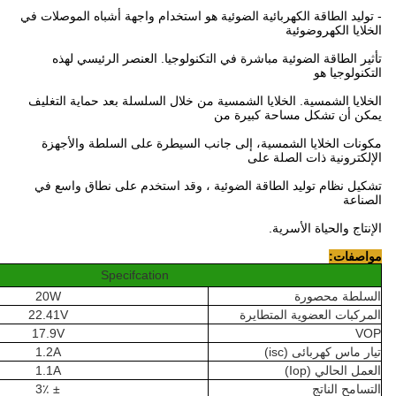
- توليد الطاقة الكهربائية الضوئية هو استخدام واجهة أشباه الموصلات في
الخلايا الكهروضوئية
تأثير الطاقة الضوئية مباشرة في التكنولوجيا.
العنصر الرئيسي لهذه
التكنولوجيا هو
الخلايا الشمسية.
الخلايا الشمسية من خلال السلسلة بعد حماية التغليف
يمكن أن تشكل مساحة كبيرة من
مكونات الخلايا الشمسية، إلى جانب السيطرة على السلطة والأجهزة
الإلكترونية ذات الصلة على
تشكيل نظام توليد الطاقة الضوئية ، وقد استخدم على نطاق واسع في
الصناعة
الإنتاج والحياة الأسرية.
مواصفات:
Specifcation
السلطة محصورة
20W
المركبات العضوية المتطايرة
22.41V
17.9V
VOP
تيار ماس كهربائى (isc)
1.2A
العمل الحالي (Iop)
1.1A
التسامح الناتج
± 3٪