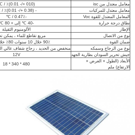
معامل معتدل من isc
(010 +/- 0.01)٪ / ℃
معامل معتدل للمركبات
- (0.38 +/- 0.01)٪ / ℃
المعامل المعتدل للقوة Voc
-0.47٪ / ℃
نطاق درجة حرارة
-40 ℃ إلى + 80 ℃
الإطار
الألومنيوم الثقيلة
نوع من الاتصال
مربع تقاطع للماء ، يمكن ت
ضمان القوة
90٪ خلال 10 سنوات 80٪ خلال 25 عامًا
نوع من الزجاج وسمكه
منخفض من الحديد ، زجاج شفاف عالي الشفافية
جيش تحرير السودان بطارية الجهد
12V
الأبعاد (الطول × العرض ×
480 * 340 * 18
الارتفاع) ملم