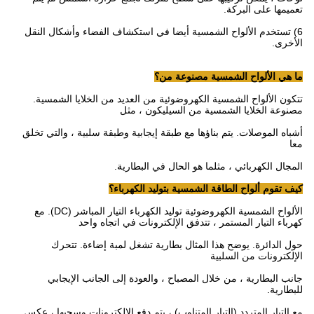
تعميمها على البركة.
6) تستخدم الألواح الشمسية أيضا في استكشاف الفضاء وأشكال النقل
الأخرى.
ما هي الألواح الشمسية مصنوعة من؟
تتكون الألواح الشمسية الكهروضوئية من العديد من الخلايا الشمسية.
مصنوعة الخلايا الشمسية من السيليكون ، مثل
أشباه الموصلات.
يتم بناؤها مع طبقة إيجابية وطبقة سلبية ، والتي تخلق
معا
المجال الكهربائي ، مثلما هو الحال في البطارية.
كيف تقوم ألواح الطاقة الشمسية بتوليد الكهرباء؟
الألواح الشمسية الكهروضوئية توليد الكهرباء التيار المباشر (DC).
مع
كهرباء التيار المستمر ، تتدفق الإلكترونات في اتجاه واحد
حول الدائرة.
يوضح هذا المثال بطارية تشغل لمبة إضاءة.
تتحرك
الإلكترونات من السلبية
جانب البطارية ، من خلال المصباح ، والعودة إلى الجانب الإيجابي
للبطارية.
مع التيار المتردد (التيار المتناوب) ، يتم دفع الإلكترونات وسحبها ، عكس