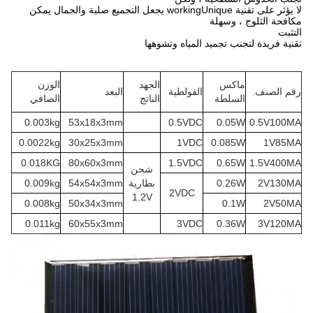
لا يؤثر على تقنية workingUnique يجعل التجميع صلبة والجمال يمكن
مكافحة الثلوج ، وسهلة
التثبت
تقنية فريدة لتجنب تجميد المياه وتشوهها
ماكس
الجهد
الوزن
رقم الصنف.
الفولطية
البعد
السلطة
الناتج
الصافي
0.003kg
53x18x3mm
0.5VDC
0.05W
0.5V100MA
0.0022kg
30x25x3mm
1VDC
0.085W
1V85MA
0.018KG
80x60x3mm
1.5VDC
0.65W
1.5V400MA
شحن
2V130MA
0.26W
بطارية
54x54x3mm
0.009kg
2VDC
1.2V
0.008kg
50x34x3mm
0.1W
2V50MA
0.011kg
60x55x3mm
3VDC
0.36W
3V120MA