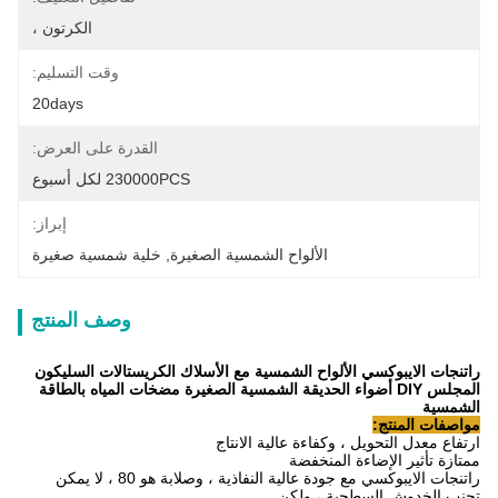
الكرتون ،
وقت التسليم:
20days
القدرة على العرض:
230000PCS لكل أسبوع
إبراز:
الألواح الشمسية الصغيرة
, 
خلية شمسية صغيرة
وصف المنتج
راتنجات الايبوكسي الألواح الشمسية مع الأسلاك الكريستالات السليكون
المجلس DIY أضواء الحديقة الشمسية الصغيرة مضخات المياه بالطاقة
الشمسية
مواصفات المنتج:
ارتفاع معدل التحويل ، وكفاءة عالية الانتاج
ممتازة تأثير الإضاءة المنخفضة
راتنجات الايبوكسي مع جودة عالية النفاذية ، وصلابة هو 80 ، لا يمكن
تجنب الخدوش السطحية ، ولكن