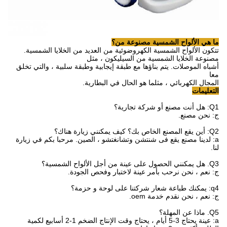
ما هي الألواح الشمسية مصنوعة من؟
تتكون الألواح الشمسية الكهروضوئية من العديد من الخلايا الشمسية.
مصنوعة الخلايا الشمسية من السيليكون ، مثل
أشباه الموصلات.
يتم بناؤها مع طبقة إيجابية وطبقة سلبية ، والتي تخلق
معا
المجال الكهربائي ، مثلما هو الحال في البطارية.
التعليمات
Q1: هل أنت مصنع أو شركة تجارية؟
ج: نحن مصنع.
Q2: أين يقع المصنع الخاص بك؟
كيف يمكنني زيارة هناك؟
a: لدينا مصنع يقع فى شنتشن وتشانغتشو ، الصين.
مرحبا بكم في زيارة
لنا.
Q3.
هل يمكنني الحصول على عينة من أجل الألواح الشمسية؟
ج: نعم ، نحن نرحب بأمر عينة لاختبار وفحص الجودة.
q4: يمكنك طباعة شعار شركتنا على لوحة و حزمة؟
ج: نعم ، نحن نقدم خدمة oem.
Q5.
ماذا عن المهلة؟
a: عينة يحتاج 3-5 أيام ، يحتاج وقت الإنتاج الضخم 1-2 أسابيع لكمية