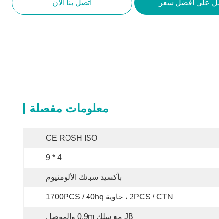
ل على أفضل سعر
اتصل بنا الآن
معلومات مفصلة
CE ROSH ISO
4 * 9
بأكسيد سبائك الألومنيوم
2PCS / CTN ، حاوية 1700PCS / 40hq
JB مع سلك 0.9m والموصل