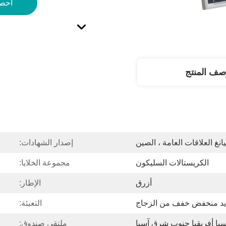
احص
صف المنتج
نغ العلاقات العامة ، الصين
إصدار الشهادات:
الكريستالات السليكون
مجموعة الخلايا:
أزرق
الإطار:
ديد منخفض خفف من الزجاج
التعبئة:
سيا أفريقيا جنوب شرق آسيا
ملتقى صندوق: