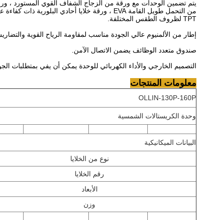
يتم تضمين الوحدات مع ورقة من الزجاج الشفاف القوي المستورد ، ورق
من التحمل طويل القامة EVA ، ورقة خلايا أحادي البلورية ذات كفاءة عالية وصفائح مضادة للرطوبة
TPT لظروف الطقس المختلفة.
إطار من الألمنيوم عالي الجودة مناسب لمقاومة الرياح القوية والتضاريس
صندوق متعدد الوظائف يضمن الاتصال الآمن.
التصميم الخارجي والأداء الكهربائي للوحدة يمكن أن يفي بمتطلبات الجود
معلومات المنتجات
OLLIN-130P-160P
وحدة الكريستالات الشمسية
البيانات الميكانيكية
نوع من الخلايا
رقم الخلايا
الأبعاد
وزن