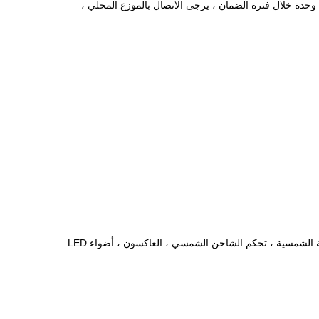
ت الضمان رشة عمل. الناتج 90 ٪ في 10years الأولى. 85 ٪ الناتج في 15years القادمة. إذا فشل وحدة خلال فترة الضمان ، يرجى الاتصال بالموزع المحلي ،
نحن شركة مهنية متخصصة في الألواح الشمسية مع أكثر من 8 سنوات من الخبرة. منتجاتنا الرئيسية تشمل: مونو وبولي الألواح الشمسية ، نظام الطاقة الشمسية ، تحكم الشاحن الشمسي ، العاكسون ، أضواء LED