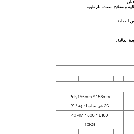
تان
 الجبلية.
ة العالية.
Poly156mm * 156mm
36 في سلسلة (4 * 9)
1480 * 680 * 40MM
10KG