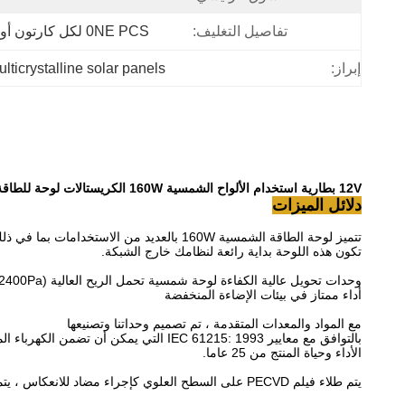
تفاصيل التغليف:
0NE PCS لكل كارتون أو 25PCS PERET PALLET
lticrystalline solar panels
إبراز:
12V بطارية استخدام الألواح الشمسية 160W الكريستالات لوحة للطاقة الشمسية فندق نظام المياه الحرارة
دلائل الميزات
تتميز لوحة الطاقة الشمسية 160W بالعديد
تكون هذه اللوحة بداية رائعة لنظامك خارج الشبكة.
وحدات تحويل عالية الكفاءة لوحة شمسية تحمل الريح العالية (2400Pa) وأحمال الثلج (5400Pa) وضمان التسامح الإيجابي المضمون (0-3٪)
أداء ممتاز في بيئات الإضاءة المنخفضة
مع المواد والمعدات المتقدمة ، تم تصميم وحداتنا وتصنيعها
بالتوافق مع معايير IEC 61215: 1993 التي يمكن أن تضمن الكهرباء الممتازة
الأداء وحياة المنتج من 25 عاما.
يتم طلاء فيلم PECVD على السطح العلوي كإجراء مضاد للانعكاس ، يتميز باللون الأزرق العميق.