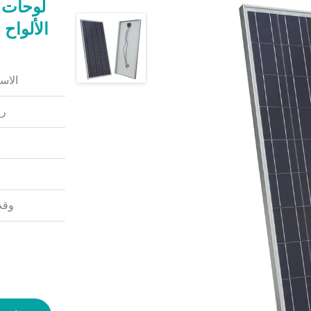
الألواح
الاس
رق
وقت