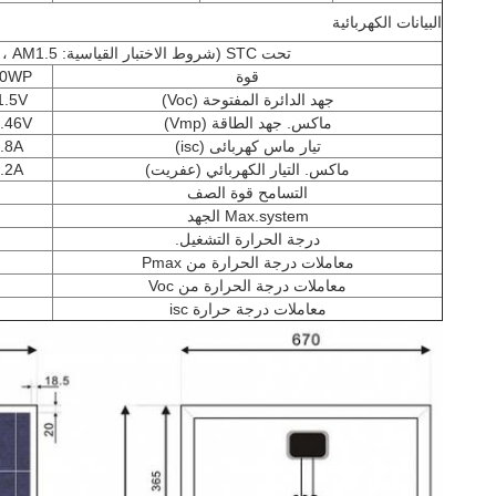
البيانات الكهربائية
تحت STC (شروط الاختبار القياسية: 1000W / m2 25 ℃ ، AM1.5)
قوة
30WP
جهد الدائرة المفتوحة (Voc)
1.5V
ماكس. جهد الطاقة (Vmp)
.46V
تيار ماس كهربائى (isc)
.8A
ماكس. التيار الكهربائي (عفريت)
.2A
التسامح قوة الصف
Max.system الجهد
درجة الحرارة التشغيل.
معاملات درجة الحرارة من Pmax
معاملات درجة الحرارة من Voc
معاملات درجة حرارة isc