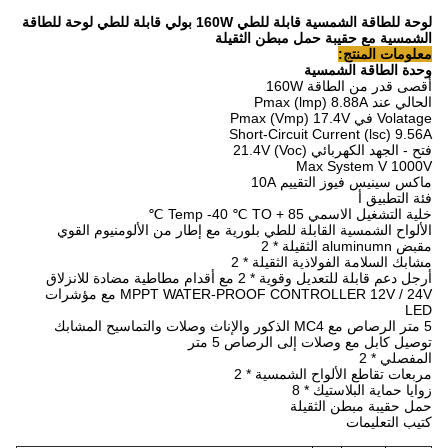
لوحة للطاقة الشمسية قابلة للطي 160W بولي قابلة للطي لوحة للطاقة
الشمسية مع حقيبة حمل مبطن الثقيلة
معلومات المنتج:
وحدة الطاقة الشمسية
أقصى قدر من الطاقة 160W
الحالي عند Pmax (lmp) 8.88A
Volatage في Pmax (Vmp) 17.4V
Short-Circuit Current (lsc) 9.56A
فتح - الجهد الكهربائي (Voc) 21.4V
Max System V 1000V
ماكس سينيس فيوز التقييم 10A
فئة التطبيق أ
خلية التشغيل الاسمي Temp -40 ℃ TO + 85 ℃
الألواح الشمسية القابلة للطي بلورية مع إطار من الألومنيوم القوي
مقبض aluminumn الثقيلة * 2
مشابك السلامة الفولاذية الثقيلة * 2
أرجل دعم قابلة للتعديل وقوية * 2 مع أقدام مطاطية مضادة للانزلاق
MPPT WATER-PROOF CONTROLLER 12V / 24V مع مؤشرات
LED
5 متر الرصاص مع MC4 الذكور والإناث وصلات والتماسيح المشابك
توصيل كابل مع وصلات إلى الرصاص 5 متر
المفصلي * 2
مربعات تقاطع الألواح الشمسية * 2
زوايا حماية البلاستيك * 8
حمل حقيبة مبطن الثقيلة
كتيب التعليمات