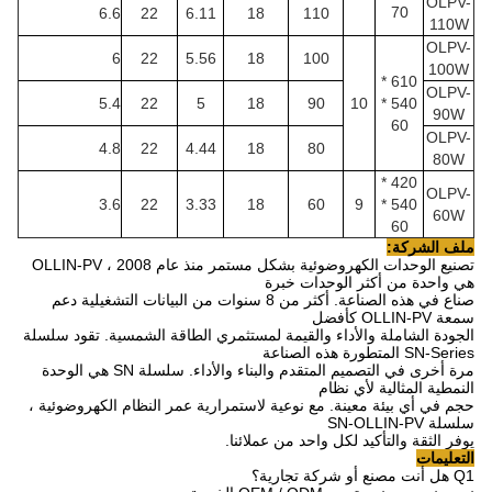
OLPV-
70
6.6
22
6.11
18
110
110W
OLPV-
6
22
5.56
18
100
100W
610 *
OLPV-
5.4
22
5
18
90
10
540 *
90W
60
OLPV-
4.8
22
4.44
18
80
80W
420 *
OLPV-
3.6
22
3.33
18
60
9
540 *
60W
60
ملف الشركة:
تصنيع الوحدات الكهروضوئية بشكل مستمر منذ عام 2008 ، OLLIN-PV
هي واحدة من أكثر الوحدات خبرة
صناع في هذه الصناعة.
أكثر من 8 سنوات من البيانات التشغيلية دعم
سمعة OLLIN-PV كأفضل
الجودة الشاملة والأداء والقيمة لمستثمري الطاقة الشمسية.
تقود سلسلة
SN-Series المتطورة هذه الصناعة
مرة أخرى في التصميم المتقدم والبناء والأداء.
سلسلة SN هي الوحدة
النمطية المثالية لأي نظام
حجم في أي بيئة معينة.
مع نوعية لاستمرارية عمر النظام الكهروضوئية ،
سلسلة SN-OLLIN-PV
يوفر الثقة والتأكيد لكل واحد من عملائنا.
التعليمات
Q1 هل أنت مصنع أو شركة تجارية؟