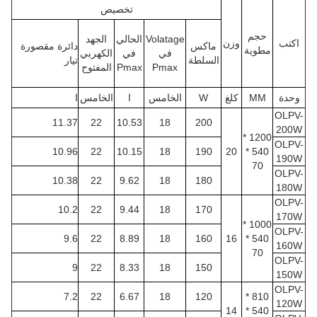
تخصيص
حجم
Volatage
الحالي
الجهد
اكتب
وزن
ماكس
دائرة مقصورة
مطوية
في
في
الكهربي
السلطة
تيار
Pmax
Pmax
المفتوح
وحدة
MM
كلغ
W
الخامس
ا
الخامس
ا
OLPV-
11.37
22
10.53
18
200
200W
1200 *
OLPV-
10.96
22
10.15
18
190
20
540 *
190W
70
OLPV-
10.38
22
9.62
18
180
180W
OLPV-
10.2
22
9.44
18
170
170W
1000 *
OLPV-
9.6
22
8.89
18
160
16
540 *
160W
70
OLPV-
9
22
8.33
18
150
150W
OLPV-
7.2
22
6.67
18
120
810 *
120W
14
540 *