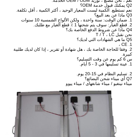
نعم ، نحن مصنع ، توريد OEM / ODM الخدمة.
Q2 يمكنك قبول خدمة OEM؟
نعم نستطيع.
الكمية ليست المعيار الوحيد ، أكثر الكمية ، أقل تكلفة.
Q3 ماذا عن بعد البيع؟
1. ضمان الوقت: سنة واحدة ، ولكن الألواح الشمسية 10 سنوات
2. قطع الغيار: سوف يتم شحنها 1 ٪ قطع الغيار مع طلبك.
Q4 ماذا عن شروط الدفع الخاصة بك؟
نحن نقبل T / T ، LC
Q5 ما هي الشهادات التي لديك؟
1. CE ،
2. وفقا للحاجة الخاصة بك ، هل شهادة أو تقرير ، إذا كان لديك طلبية
كبيرة.
س 6 كم يوم عن وقت التسليم؟
1. عينة تسليمها في 3 - 5 أيام.
2. تسليم النظام في 15-20 يوم.
Q7 أي ميناء شحن البضائع؟
ميناء نينغبو / ميناء شانغهاى / ميناء ييوو