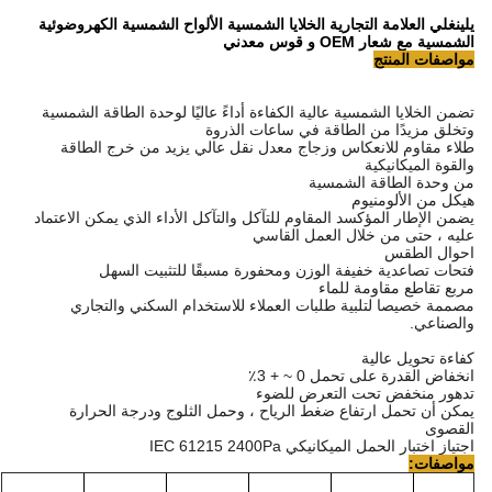
يلينغلي العلامة التجارية الخلايا الشمسية الألواح الشمسية الكهروضوئية
الشمسية مع شعار OEM و قوس معدني
مواصفات المنتج
تضمن الخلايا الشمسية عالية الكفاءة أداءً عاليًا لوحدة الطاقة الشمسية
وتخلق مزيدًا من الطاقة في ساعات الذروة
طلاء مقاوم للانعكاس وزجاج معدل نقل عالي يزيد من خرج الطاقة
والقوة الميكانيكية
من وحدة الطاقة الشمسية
هيكل من الألومنيوم
يضمن الإطار المؤكسد المقاوم للتآكل والتآكل الأداء الذي يمكن الاعتماد
عليه ، حتى من خلال العمل القاسي
احوال الطقس
فتحات تصاعدية خفيفة الوزن ومحفورة مسبقًا للتثبيت السهل
مربع تقاطع مقاومة للماء
مصممة خصيصا لتلبية طلبات العملاء للاستخدام السكني والتجاري
والصناعي.
كفاءة تحويل عالية
انخفاض القدرة على تحمل 0 ~ + 3٪
تدهور منخفض تحت التعرض للضوء
يمكن أن تحمل ارتفاع ضغط الرياح ، وحمل الثلوج ودرجة الحرارة
القصوى
اجتياز اختبار الحمل الميكانيكي IEC 61215 2400Pa
مواصفات: