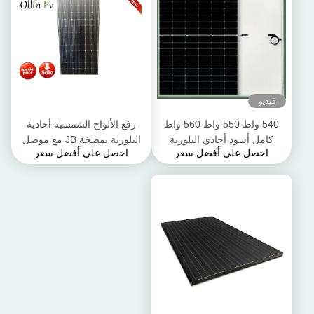
فيديو
540 واط 550 واط 560 واط
رفع الألواح الشمسية أحادية
كامل أسود أحادي البلورية
البلورية بمضخة JB مع موصل
احصل على أفضل سعر
احصل على أفضل سعر
للطاقة الشمسية الوحدة
سلكي 0.9 متر
الكهروضوئية OEM