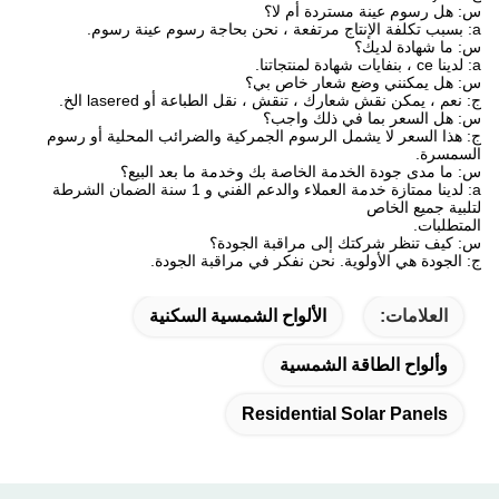
س: هل رسوم عينة مستردة أم لا؟
a: بسبب تكلفة الإنتاج مرتفعة ، نحن بحاجة رسوم عينة رسوم.
س: ما شهادة لديك؟
a: لدينا ce ، بنفايات شهادة لمنتجاتنا.
س: هل يمكنني وضع شعار خاص بي؟
ج: نعم ، يمكن نقش شعارك ، تنقش ، نقل الطباعة أو lasered الخ.
س: هل السعر بما في ذلك واجب؟
ج: هذا السعر لا يشمل الرسوم الجمركية والضرائب المحلية أو رسوم
السمسرة.
س: ما مدى جودة الخدمة الخاصة بك وخدمة ما بعد البيع؟
a: لدينا ممتازة خدمة العملاء والدعم الفني و 1 سنة الضمان الشرطة
لتلبية جميع الخاص
المتطلبات.
س: كيف تنظر شركتك إلى مراقبة الجودة؟
ج: الجودة هي الأولوية.
نحن نفكر في مراقبة الجودة.
العلامات:
الألواح الشمسية السكنية
وألواح الطاقة الشمسية
Residential Solar Panels