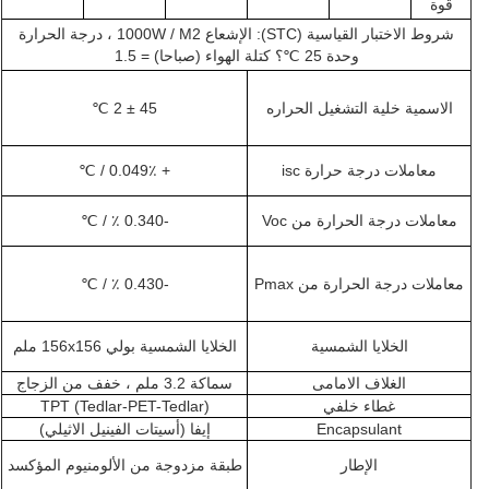
قوة
شروط الاختبار القياسية (STC): الإشعاع 1000W / M2 ، درجة الحرارة
وحدة 25 ℃؟
كتلة الهواء (صباحا) = 1.5
الاسمية خلية التشغيل الحراره
45 ± 2 ℃
معاملات درجة حرارة isc
+ 0.049٪ / ℃
معاملات درجة الحرارة من Voc
-0.340 ٪ / ℃
معاملات درجة الحرارة من Pmax
-0.430 ٪ / ℃
الخلايا الشمسية
الخلايا الشمسية بولي 156x156 ملم
الغلاف الامامى
سماكة 3.2 ملم ، خفف من الزجاج
غطاء خلفي
TPT (Tedlar-PET-Tedlar)
Encapsulant
إيفا (أسيتات الفينيل الاثيلي)
الإطار
طبقة مزدوجة من الألومنيوم المؤكسد