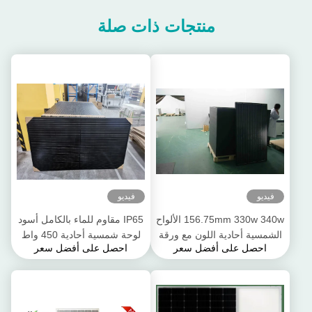
منتجات ذات صلة
فيديو
فيديو
156.75mm 330w 340w الألواح
IP65 مقاوم للماء بالكامل أسود
الشمسية أحادية اللون مع ورقة
لوحة شمسية أحادية 450 واط
احصل على أفضل سعر
احصل على أفضل سعر
خلفية سوداء
455 واط 460 واط