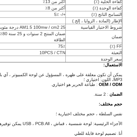
كفاءة الخلية (٪)
أكثر من 13٪
كفاءة الوحدة (٪)
أكثر من 8٪
التسامح الناتج (٪)
+/- 5٪
الإطار (المادة ، الزوايا ، إلخ.)
شروط الاختبار القياسية
AM1.5 100mw / cm2 25 درجة مئوية
ضمان المنت
ضمان
الطاقة
75٪
FF (٪)
التعبئة
10PCS / CTN
سعر الوحدة
الاستعمال:
يمكن أن تكون معلقة على ظهره ، المسؤول عن لوحة الكمبيوتر ، آي باد 
MP3،
اللون: اختياري ؛
OEM / ODM
: طباعة الحرير هو اختياري.
الضمان
: 2 سنة.
حجم مختلف:
نفس السلطة ، حجم مختلف اختيارية ؛
الأجزاء الرئيسية: لوحة شمسية ، قماش ، USB ، PCB.All يمكن توفيرها بشكل منفصل
أنا.
تصميم لوحة قابلة للطي