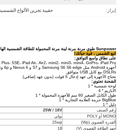
إبراز:
حقيبة تخزين الألواح الشمسية
Sunpower طوي مرنة مرنة لينة مرنة المحمولة للطاقة الشمسية الهاتف المحمول لوحة الطاقة الشمسية شاحن حقيبة
اتبع الشمس ، قوة حياتك!
على نطاق واسع التوافق:
7 Plus، 5SE، iPad Air، Air2، mini2، mini3، mini4، GoPro، iPad Pro
أجهزة Android مثل Samsung S6 S6 edge و S7 و Nexus 6 و 6p وغيرها.
DSLRs مع كابل USB متوافق.
تحتاج الأجهزة إلى جهد إدخال 5 فولت (بدون جهد إضافي).
الشحنة تحتوي:
لوحة شمسية * 1
الابازيم * 4
طول الكابل الصغير 60 سم للأجهزة المحمولة * 1
BigBlue حزمة العلامة التجارية * 1
دليل * 1
رقم الصنف
25W / 18V
MONO أو POLY
بولي
القدرة القصوى (Wp)
25wp
جهد الطاقة القصوى (V)
18