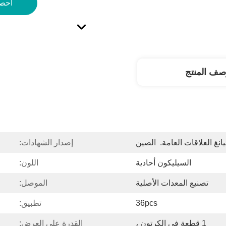
احص
صف المنتج
نغ العلاقات العامة.  الصين
إصدار الشهادات:
السيليكون أحادية
اللون:
تصنيع المعدات الأصلية
الموصل:
36pcs
تطبيق:
1 قطعة في الكرتون ،
القدرة على العرض: