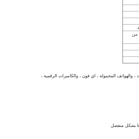
ج 2 سنوات و 25 سنة 80٪ من
، والهواتف المحمولة ، اي فون ، والكاميرات الرقمية ،