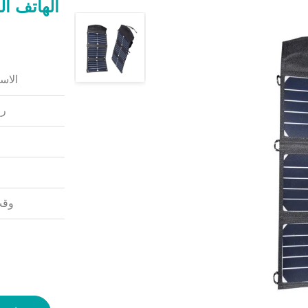
الاس
رق
وقت