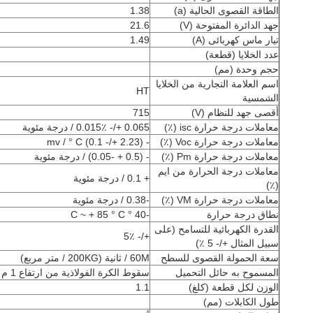
الطاقة القصوى الحالية (a)
1.38
جهد الدائرة المفتوحة (V)
21.6
تيار ماس كهربائى (A)
1.49
عدد الخلايا (قطعة)
حجم وحدة (مم)
اسم العلامة التجارية من الخلايا
HT
الشمسية
أقصى جهد للنظام (V)
715
معاملات درجة حرارة isc (٪)
0.065 +/- 0.015٪ / درجة مئوية
معاملات درجة حرارة Voc (٪)
- (2.23 +/- 0.1) mv / ° C
معاملات درجة حرارة Pm (٪)
- (0.5 + -0.05) / درجة مئوية
معاملات درجة الحرارة من ايم
+ 0.1 / درجة مئوية
(٪)
معاملات درجة حرارة VM (٪)
-0.38 / درجة مئوية
نطاق درجة حرارة
-40 ° C ~ + 85 ° C
القدرة الكهربائية للتسامح (على
+/- 5٪
سبيل المثال +/- 5 ٪)
سعة الحمولة القصوى للسطح
60M / ثانية (200KG / متر مربع)
المسموح به حائل التحميل
سقوط الكرة الفولاذية من ارتفاع 1 م
الوزن لكل قطعة (كلغ)
1.1
طول الكابلات (مم)