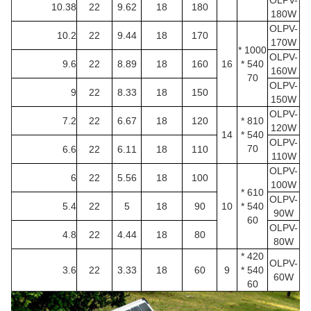
OLPV-
10.38
22
9.62
18
180
180W
OLPV-
10.2
22
9.44
18
170
170W
1000 *
OLPV-
9.6
22
8.89
18
160
16
540 *
160W
70
OLPV-
9
22
8.33
18
150
150W
OLPV-
7.2
22
6.67
18
120
810 *
120W
14
540 *
OLPV-
70
6.6
22
6.11
18
110
110W
OLPV-
6
22
5.56
18
100
100W
610 *
OLPV-
5.4
22
5
18
90
10
540 *
90W
60
OLPV-
4.8
22
4.44
18
80
80W
420 *
OLPV-
3.6
22
3.33
18
60
9
540 *
60W
60