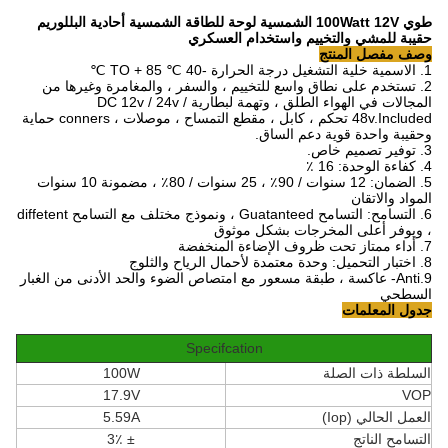
طوي 100Watt 12V الشمسية لوحة للطاقة الشمسية أحادية البللوريم
حقيبة للمشي والتخييم واستخدام العسكري
وصف مفصل المنتج
1. الاسمية خلية التشغيل درجة الحرارة -40 ℃ TO + 85 ℃
2. تستخدم على نطاق واسع للتخييم ، والسفر ، والمغامرة وغيرها من
المجالات في الهواء الطلق ، وتهمة لبطارية DC 12v / 24v /
48v.Included تحكم ، كابل ، مقطع التمساح ، موصلات ، conners حماية
وحقيبة واحدة قوية دعم الساق.
3. توفير تصميم خاص.
4. كفاءة الوحدة: 16 ٪
5. الضمان: 12 سنوات / 90٪ ، 25 سنوات / 80٪ ، مضمونة 10 سنوات
المواد والاتقان
6. التسامح: التسامح Guatanteed ، ونموذج مختلف مع التسامح diffetent
، ويوفر أعلى المخرجات بشكل موثوق
7. أداء ممتاز تحت ظروف الإضاءة المنخفضة
8. اختبار التحميل: وحدة معتمدة لأحمال الرياح والثلوج
9.Anti- عاكسة ، طبقة مسعور مع امتصاص الضوء والحد الأدنى من الغبار
السطحي
جدول المعلمات
Specifcation
السلطة ذات الصلة
100W
17.9V
VOP
العمل الحالي (Iop)
5.59A
التسامح الناتج
± 3٪