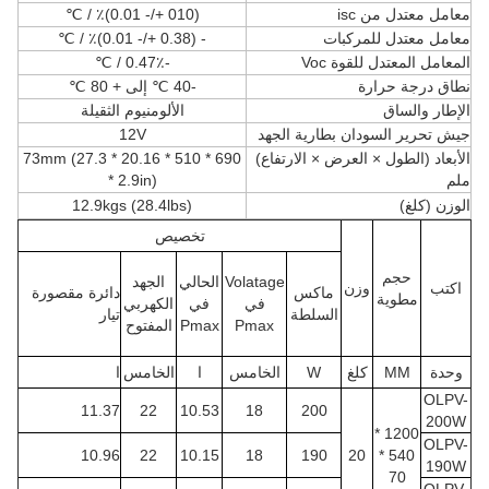
معامل معتدل من isc
(010 +/- 0.01)٪ / ℃
معامل معتدل للمركبات
- (0.38 +/- 0.01)٪ / ℃
المعامل المعتدل للقوة Voc
-0.47٪ / ℃
نطاق درجة حرارة
-40 ℃ إلى + 80 ℃
الإطار والساق
الألومنيوم الثقيلة
جيش تحرير السودان بطارية الجهد
12V
الأبعاد (الطول × العرض × الارتفاع)
690 * 510 * 73mm (27.3 * 20.16
ملم
* 2.9in)
الوزن (كلغ)
12.9kgs (28.4lbs)
تخصيص
حجم
Volatage
الحالي
الجهد
اكتب
وزن
ماكس
دائرة مقصورة
مطوية
في
في
الكهربي
السلطة
تيار
Pmax
Pmax
المفتوح
وحدة
MM
كلغ
W
الخامس
ا
الخامس
ا
OLPV-
11.37
22
10.53
18
200
200W
1200 *
OLPV-
10.96
22
10.15
18
190
20
540 *
190W
70