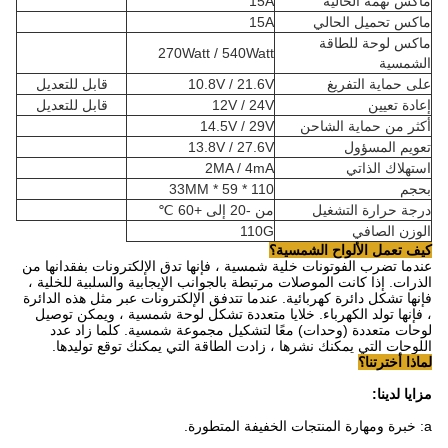
ماكس تهمة الحالية
15A
ماكس تحميل الحالي
15A
ماكس لوحة للطاقة
270Watt / 540Watt
الشمسية
على حماية التفريغ
10.8V / 21.6V
قابل للتعديل
إعادة تعيين
12V / 24V
قابل للتعديل
أكثر من حماية الشاحن
14.5V / 29V
تعويم المسؤول
13.8V / 27.6V
استهلاك الذاتي
2MA / 4mA
بحجم
110 * 59 * 33MM
درجة حرارة التشغيل
من -20 إلى +60 ℃
الوزن الصافي
110G
كيف تعمل الألواح الشمسية؟
عندما تضرب الفوتونات خلية شمسية ، فإنها تدق الإلكترونات بفقدانها من
الذرات.
إذا كانت الموصلات مرتبطة بالجوانب الإيجابية والسلبية للخلية ،
فإنها تشكل دائرة كهربائية.
عندما تتدفق الإلكترونات عبر مثل هذه الدائرة
، فإنها تولد الكهرباء.
خلايا متعددة تشكل لوحة شمسية ، ويمكن توصيل
لوحات متعددة (وحدات) معًا لتشكيل مجموعة شمسية.
كلما زاد عدد
اللوحات التي يمكنك نشرها ، زادت الطاقة التي يمكنك توقع توليدها.
لماذا أخترتنا؟
مزايا لدينا:
a: خبرة ومهارة المنتجات الخفيفة المتطورة.