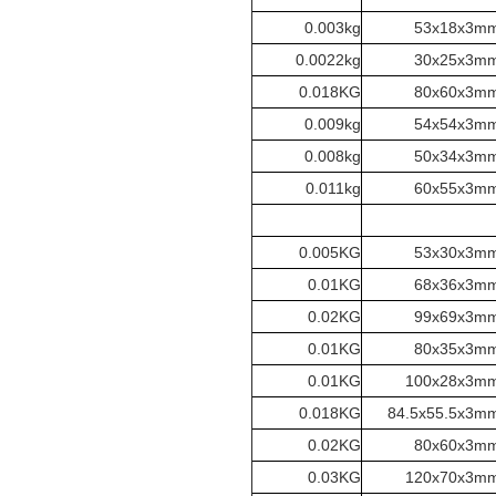
0.003kg
53x18x3m
0.0022kg
30x25x3m
0.018KG
80x60x3m
0.009kg
54x54x3m
0.008kg
50x34x3m
0.011kg
60x55x3m
0.005KG
53x30x3m
0.01KG
68x36x3m
0.02KG
99x69x3m
0.01KG
80x35x3m
0.01KG
100x28x3m
0.018KG
84.5x55.5x3m
0.02KG
80x60x3m
0.03KG
120x70x3m