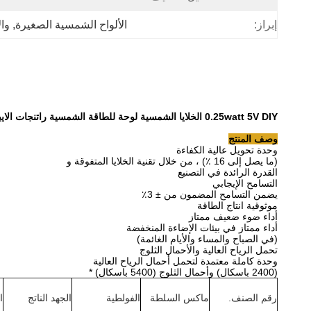
إبراز:
الألواح الشمسية الصغيرة
, 
وا
0.25watt 5V DIY الخلايا الشمسية لوحة للطاقة الشمسية راتنجات الايبوكسي لوحة للطاقة الشمسية شحن بطارية السيارة الكهربائية اللعب
وصف المنتج
وحدة تحويل عالية الكفاءة
(ما يصل إلى 16 ٪) ، من خلال تقنية الخلايا المتفوقة و
القدرة الرائدة في التصنيع
التسامح الإيجابي
يضمن التسامح المضمون من ± 3٪
موثوقية انتاج الطاقة
أداء ضوء ضعيف ممتاز
أداء ممتاز في بيئات الإضاءة المنخفضة
(في الصباح والمساء والأيام الغائمة)
تحمل الرياح العالية والأحمال الثلوج
وحدة كاملة معتمدة لتحمل أحمال الرياح العالية
(2400 باسكال) وأحمال الثلوج (5400 باسكال) *
رقم الصنف.
ماكس السلطة
الفولطية
الجهد الناتج
ا