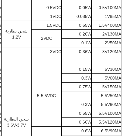
m
0.5VDC
0.05W
0.5V100MA
m
1VDC
0.085W
1V85MA
m
1.5VDC
0.65W
1.5V400MA
شحن بطارية
m
0.26W
2V130MA
1.2V
2VDC
m
0.1W
2V50MA
m
3VDC
0.36W
3V120MA
m
0.15W
5V30MA
m
0.3W
5V60MA
m
0.75W
5V150MA
m
5-5.5VDC
5.5V50MA
m
0.3W
5.5V60MA
m
0.55W
5.5V100MA
شحن البطارية
m
0.66W
5.5V120MA
3.6V-3.7V
m
0.6W
6.5V90MA