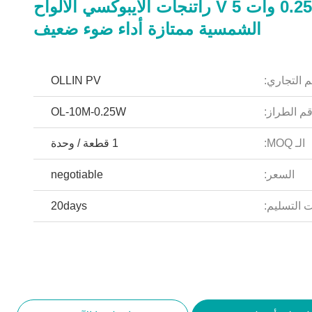
0.25 وات 5 V راتنجات الايبوكسي الألواح
الشمسية ممتازة أداء ضوء ضعيف
م التجاري:
OLLIN PV
م الطراز:
OL-10M-0.25W
الـ MOQ:
1 قطعة / وحدة
السعر:
negotiable
 التسليم:
20days