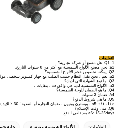
التعليمات
1. هل مصنع أو شركة تجارية؟
Q1.
a1: نحن مصنع الألواح الشمسية مع أكثر من 8 سنوات التاريخ.
Q2.
يمكننا تخصيص حجم الألواح الشمسية؟
a2: نعم ، نحن نقبل النظام حسب الطلب مع جهاز كمبيوتر شخصى موك 100
Q3.
ما نوع الشهادة التي لديك؟
a3: الألواح الشمسية لدينا هي وافق ce ، بنفايات ،
Q4.
ما هو الضمان للوحة الشمسية؟
A4: ضمان 3 سنوات
Q5.
ما هي شروط الدفع؟
a5: t / t ، l / c ، ويسترن يونيون ، ضمان التجارة أو النقدية ؛
30 ٪ للإيداع ، والتوازن 70 ٪ قبل الشحن.
Q6.
متى وقت الإستلام؟
a6: 15-25days بعد تلقي الدفع.
العلامات:
الألواح الشمسية مصغرة
خلية شمس