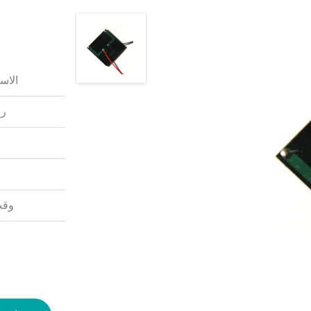
الاس
رق
وقت