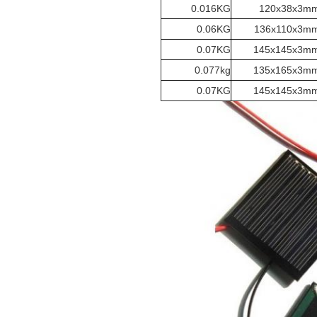
0.016KG
120x38x3m
0.06KG
136x110x3m
0.07KG
145x145x3m
0.077kg
135x165x3m
0.07KG
145x145x3m