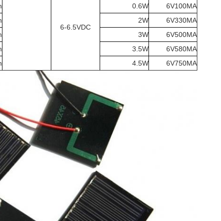
m
0.6W
6V100MA
m
2W
6V330MA
6-6.5VDC
m
3W
6V500MA
m
3.5W
6V580MA
m
4.5W
6V750MA