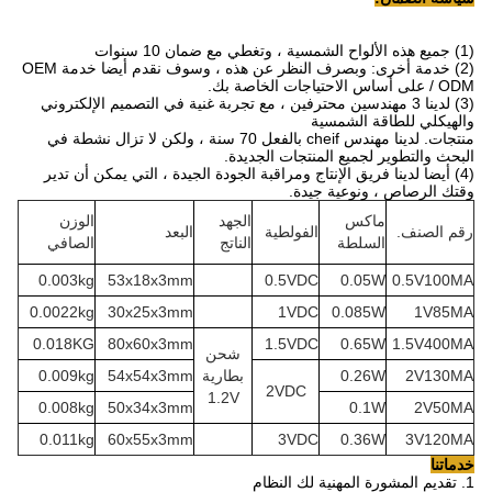
(1) جميع هذه الألواح الشمسية ، وتغطي مع ضمان 10 سنوات
(2) خدمة أخرى: وبصرف النظر عن هذه ، وسوف نقدم أيضا خدمة OEM
/ ODM على أساس الاحتياجات الخاصة بك.
(3) لدينا 3 مهندسين محترفين ، مع تجربة غنية في التصميم الإلكتروني
والهيكلي للطاقة الشمسية
منتجات.
لدينا مهندس cheif بالفعل 70 سنة ، ولكن لا تزال نشطة في
البحث والتطوير لجميع المنتجات الجديدة.
(4) أيضا لدينا فريق الإنتاج ومراقبة الجودة الجيدة ، التي يمكن أن تدير
وقتك الرصاص ، ونوعية جيدة.
ماكس
الجهد
الوزن
رقم الصنف.
الفولطية
البعد
السلطة
الناتج
الصافي
0.003kg
53x18x3mm
0.5VDC
0.05W
0.5V100MA
0.0022kg
30x25x3mm
1VDC
0.085W
1V85MA
0.018KG
80x60x3mm
1.5VDC
0.65W
1.5V400MA
شحن
2V130MA
0.26W
بطارية
54x54x3mm
0.009kg
2VDC
1.2V
0.008kg
50x34x3mm
0.1W
2V50MA
0.011kg
60x55x3mm
3VDC
0.36W
3V120MA
خدماتنا
1. تقديم المشورة المهنية لك النظام