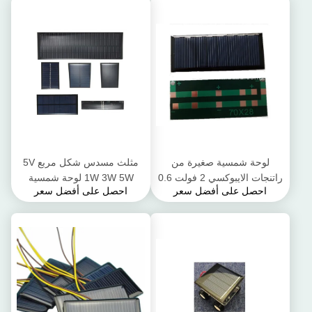
لوحة شمسية صغيرة من
مثلث مسدس شكل مربع 5V
راتنجات الايبوكسي 2 فولت 0.6
1W 3W 5W لوحة شمسية
احصل على أفضل سعر
احصل على أفضل سعر
واط مع أسلاك لوح سيليكون
صغيرة من راتنجات الايبوكسي
متعدد الكريستالات لتقوم بها
للألعاب الشمسية
بنفسك بطارية شمسية