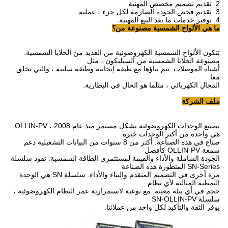
2. تقديم تصميم مخصص المهنية
3. تقديم فحص الجودة الصارمة لكل جزء ، عملية
4. توفير خدمات ما بعد البيع المهنية.
ما هي الألواح الشمسية مصنوعة من؟
تتكون الألواح الشمسية الكهروضوئية من العديد من الخلايا الشمسية.
مصنوعة الخلايا الشمسية من السيليكون ، مثل
أشباه الموصلات.
يتم بناؤها مع طبقة إيجابية وطبقة سلبية ، والتي تخلق
معا
المجال الكهربائي ، مثلما هو الحال في البطارية.
ملف الشركة
تصنيع الوحدات الكهروضوئية بشكل مستمر منذ عام 2008 ، OLLIN-PV
هي واحدة من أكثر الوحدات خبرة
صناع في هذه الصناعة.
أكثر من 8 سنوات من البيانات التشغيلية دعم
سمعة OLLIN-PV كأفضل
الجودة الشاملة والأداء والقيمة لمستثمري الطاقة الشمسية.
تقود سلسلة
SN-Series المتطورة هذه الصناعة
مرة أخرى في التصميم المتقدم والبناء والأداء.
سلسلة SN هي الوحدة
النمطية المثالية لأي نظام
حجم في أي بيئة معينة.
مع نوعية لاستمرارية عمر النظام الكهروضوئية ،
سلسلة SN-OLLIN-PV
يوفر الثقة والتأكيد لكل واحد من عملائنا.